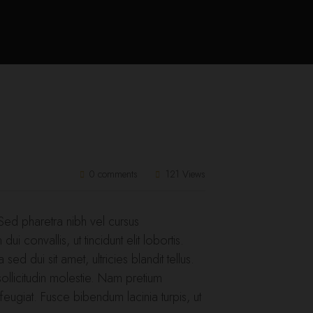
0 comments
121 Views
. Sed pharetra nibh vel cursus
convallis, ut tincidunt elit lobortis.
sed dui sit amet, ultricies blandit tellus.
 sollicitudin molestie. Nam pretium
feugiat. Fusce bibendum lacinia turpis, ut