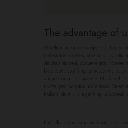
The advantage of 
Ut sollicitudin ornare neque quis hendrerit.
malesuada sodales, urna nunc lobortis era
dapibus nisi sed, posuere arcu. Donec odi
bibendum, sed fringilla massa vestibulum
augue commodo sit amet. Morbi vel sem in
nostra, per inceptos himenaeos. Vivamus n
Nullam rutrum, nisl eget fringilla laoreet, 
Phasellus eu eros mauris. Proin sem eros, 