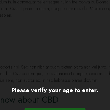
dum in. In consequat pellentesque nulla vitae convallis. Donec f
 vel erat. Cras ut pharetra quam, congue maximus dui. Morbi c
 sapien.
tis lobortis nisl. Sed non nibh at quam dictum porta non vel justo
m nibh. Cras scelerisque, tellus at tincidunt congue, odio risus dign
rius sem, non auctor ex. In hac habitasse platea dictumst.
Please verify your age to enter.
 know about CBD