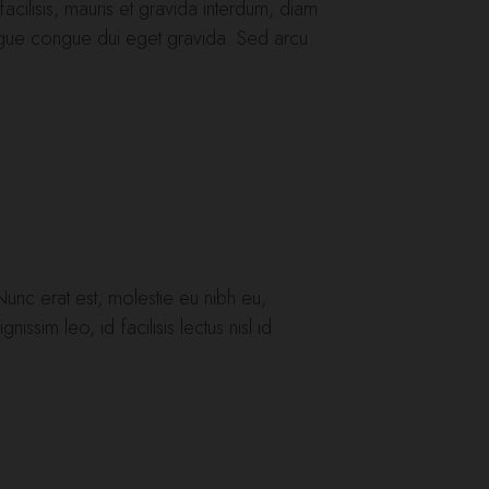
acilisis, mauris et gravida interdum, diam
ongue congue dui eget gravida. Sed arcu
. Nunc erat est, molestie eu nibh eu,
issim leo, id facilisis lectus nisl id