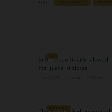
TAGS:
CONCENTRATES
DISPEN
CBD
In Britain, officially allowed
marijuana in stores
May 12, 2020
0 comments
205 Views
DISPENSARY
The Spanish Parliament is di