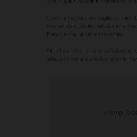
suscipit ipsum feugiat ut. Mauris a odio elei
Curabitur magna diam, sagittis ac enim ut
risus vel diam. Donec vehicula elit a qu
Praesent efficitur varius fermentum.
Nulla faucibus elit at eros pellentesque
ante, a ornare urna interdum sit amet. Aen
Hemp is of 