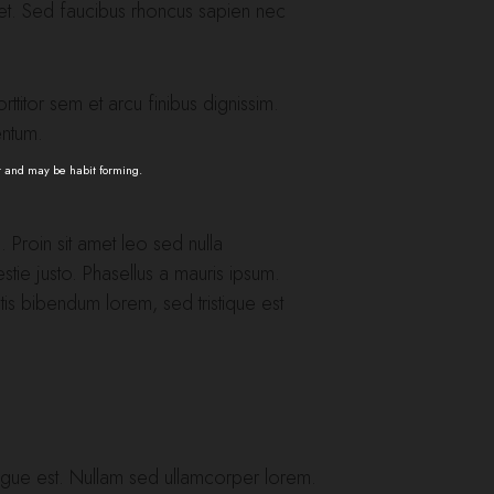
is et. Sed faucibus rhoncus sapien nec
ttitor sem et arcu finibus dignissim.
entum.
t and may be habit forming.
. Proin sit amet leo sed nulla
ie justo. Phasellus a mauris ipsum.
atis bibendum lorem, sed tristique est
ngue est. Nullam sed ullamcorper lorem.