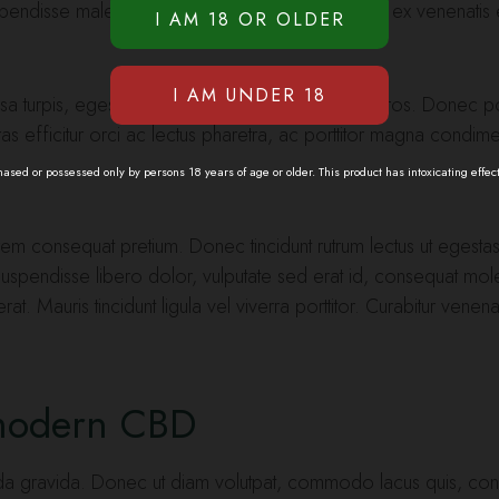
Suspendisse malesuada porttitor erat, vitae hendrerit ex venenat
turpis, egestas eget luctus vitae, ultrices nec eros. Donec por
Cras efficitur orci ac lectus pharetra, ac porttitor magna condim
sed or possessed only by persons 18 years of age or older. This product has intoxicating effec
lorem consequat pretium. Donec tincidunt rutrum lectus ut egestas
ndisse libero dolor, vulputate sed erat id, consequat molest
t. Mauris tincidunt ligula vel viverra porttitor. Curabitur venen
 modern CBD
suada gravida. Donec ut diam volutpat, commodo lacus quis, co