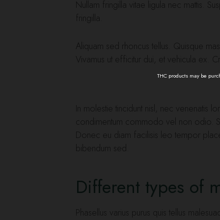
Nullam fringilla vitae ligula nec mattis. 
fringilla.
Aliquam sed rhoncus tellus. Quisque massa 
Vivamus ut efficitur dui, et vehicula ex. 
THC products may be purcha
In molestie tincidunt nisl, nec venenatis 
condimentum commodo vel non odio. Suspe
Donec eu diam facilisis leo tempor placera
bibendum sed.
Different types of
Phasellus varius purus quis tellus male