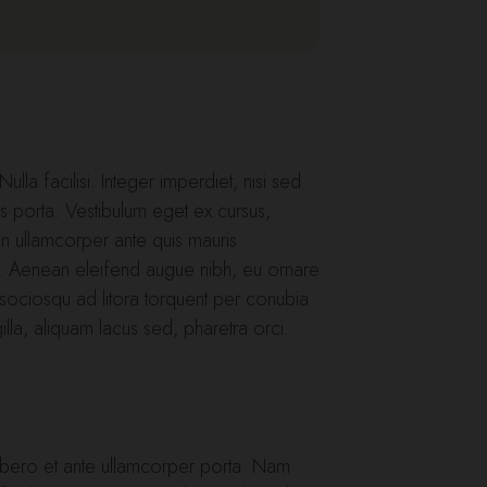
ulla facilisi. Integer imperdiet, nisi sed
us porta. Vestibulum eget ex cursus,
in ullamcorper ante quis mauris
ra. Aenean eleifend augue nibh, eu ornare
 sociosqu ad litora torquent per conubia
lla, aliquam lacus sed, pharetra orci.
t libero et ante ullamcorper porta. Nam