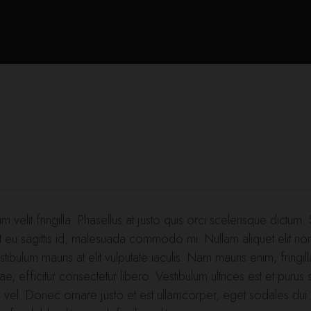
um velit fringilla. Phasellus at justo quis orci scelerisque dictum
u sagittis id, malesuada commodo mi. Nullam aliquet elit non dui 
ibulum mauris at elit vulputate iaculis. Nam mauris enim, fringilla 
e, efficitur consectetur libero. Vestibulum ultrices est et purus
e vel. Donec ornare justo et est ullamcorper, eget sodales dui 