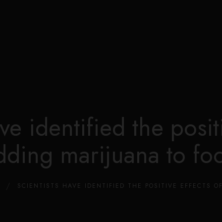
Edible Store Home
Shop
Blog
Privacy
Contacts
FAQ
ve identified the posit
dding marijuana to fo
SCIENTISTS HAVE IDENTIFIED THE POSITIVE EFFECTS 