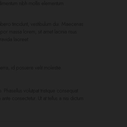
ndimentum nibh mollis elementum.
 libero tincidunt, vestibulum dui. Maecenas
mpor massa lorem, sit amet lacinia risus
ravida laoreet.
rra, id posuere velit molestie.
 Phasellus volutpat tristique consequat.
nte consectetur. Ut at tellus a nisi dictum