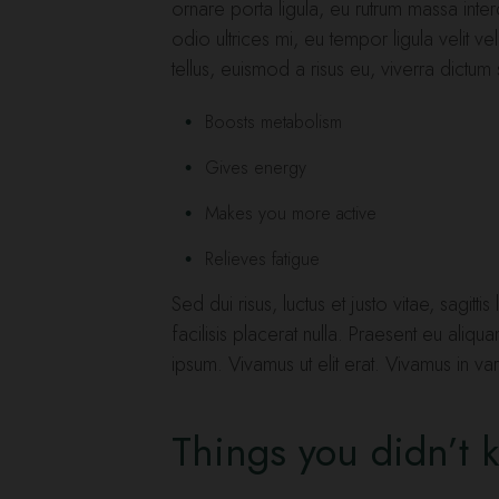
ornare porta ligula, eu rutrum massa inter
odio ultrices mi, eu tempor ligula velit
tellus, euismod a risus eu, viverra dictum
Boosts metabolism
Gives energy
Makes you more active
Relieves fatigue
Sed dui risus, luctus et justo vitae, sagit
facilisis placerat nulla. Praesent eu aliqua
ipsum. Vivamus ut elit erat. Vivamus in va
Things you didn’t