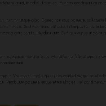
sectetur sit amet, tincidunt dictum est. Aenean condimentum co
unt, rutrum tristique odio. Donec non risus posuere, sollicitudin
t enim iaculis. Sed vitae hendrerit odio, in tempus metus. In te
ommodo odio sagittis, interdum ante. Sed quis augue ut dolor g
, aliquam porttitor lacus. Morbi lacinia felis sit amet ex vive
 condimentum.
emper. Vivamus eu metus quis quam volutpat viverra ac ut odio.
din. Vestibulum posuere augue et nisi ultricies, vel condimentum a