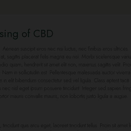
using of CBD
 Aenean suscipit eros nec nisi luctus, nec finibus eros ultrices. N
t, sagittis placerat felis magna eu nisi. Morbi scelerisque vari
o quam, hendrerit sit amet elit non, maximus sagittis velit. Pro
. Nam in sollicitudin est. Pellentesque malesuada auctor viver
 elit bibendum consectetur sed vel ligula. Class aptent taciti
ec nisl eget ipsum posuere tincidunt. Integer sed sapien fringi
tortor mauris convallis mauris, non lobortis justo ligula a augue.
tincidunt quis arcu eget, laoreet tincidunt tellus. Proin sit ame