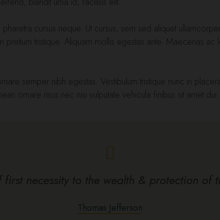
fend, blandit urna id, facilisis elit.
, pharetra cursus neque. Ut cursus, sem sed aliquet ullamcorper,
am pretium tristique. Aliquam mollis egestas ante. Maecenas ac
, ornare semper nibh egestas. Vestibulum tristique nunc in pla
ean ornare risus nec nisi vulputate vehicula finibus sit amet dui.
first necessity to the wealth & protection of 
Thomas Jefferson