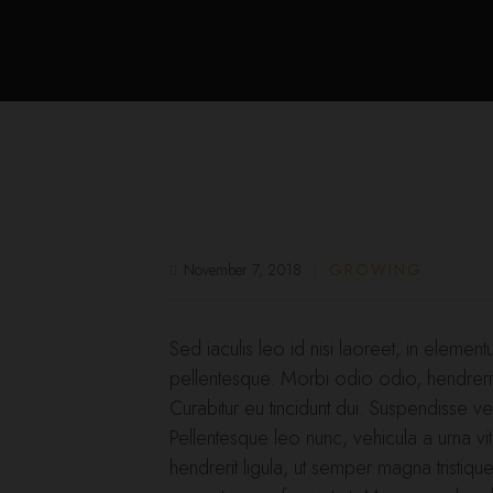
November 7, 2018
GROWING
Sed iaculis leo id nisi laoreet, in element
pellentesque. Morbi odio odio, hendrerit e
Curabitur eu tincidunt dui. Suspendisse vest
Pellentesque leo nunc, vehicula a urna vita
hendrerit ligula, ut semper magna tristiqu