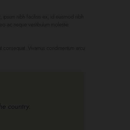
 ipsum nibh facilisis ex, id euismod nibh
 leo ac neque vestibulum molestie.
cerat consequat. Vivamus condimentum arcu
the country.