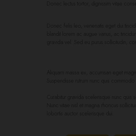
Donec lectus tortor, dignissim vitae con
Donec felis leo, venenatis eget dui tincid
blandit lorem ac augue varius, ac tincidun
gravida vel. Sed eu purus sollicitudin, c
Aliquam massa ex, accumsan eget magna nec
Suspendisse rutrum nunc quis commodo
Curabitur gravida scelerisque nunc quis s
Nunc vitae nisl et magna rhoncus sollicitu
lobortis auctor scelerisque dui.