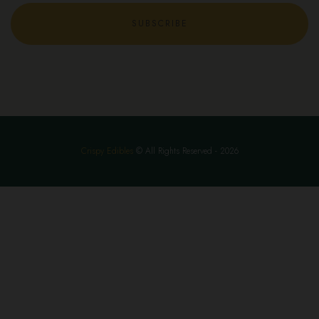
SUBSCRIBE
Crispy Edibles
© All Rights Reserved - 2026