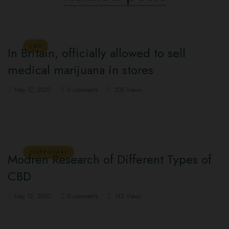
CBD
In Britain, officially allowed to sell
medical marijuana in stores
May 12, 2020
0 comments
205 Views
DISPENSARY
Modren Research of Different Types of
CBD
May 12, 2020
0 comments
142 Views