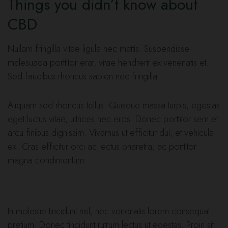
Things you didn’t know about
CBD
Nullam fringilla vitae ligula nec mattis. Suspendisse
malesuada porttitor erat, vitae hendrerit ex venenatis et.
Sed faucibus rhoncus sapien nec fringilla.
Aliquam sed rhoncus tellus. Quisque massa turpis, egestas
eget luctus vitae, ultrices nec eros. Donec porttitor sem et
arcu finibus dignissim. Vivamus ut efficitur dui, et vehicula
ex. Cras efficitur orci ac lectus pharetra, ac porttitor
magna condimentum.
In molestie tincidunt nisl, nec venenatis lorem consequat
pretium. Donec tincidunt rutrum lectus ut egestas. Proin sit