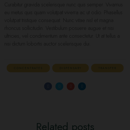
Curabitur gravida scelerisque nunc quis semper. Vivamus
eu metus quis quam volutpat viverra ac ut odio. Phasellus
volutpat tristique consequat. Nunc vitae nisl et magna
rhoncus sollicitudin. Vestibulum posuere augue et nisi
ultricies, vel condimentum ante consectetur. Ut at tellus a
nisi dictum lobortis auctor scelerisque dui.
CONCENTRATES
DISPENSARY
TRANSFER
Related
posts