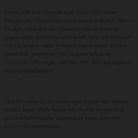
Donec felis leo, venenatis eget dui tincidunt, rutrum
tristique odio. Donec non risus posuere, sollicitudin libero
tincidunt, vestibulum dui. Maecenas blandit lorem ac
augue varius, ac tincidunt enim iaculis. Sed vitae hendrerit
odio, in tempus metus. In tempor massa lorem, sit amet
lacinia risus gravida vel. Sed eu purus sollicitudin,
commodo odio sagittis, interdum ante. Sed quis augue ut
dolor gravida laoreet.
Aliquam massa ex, accumsan eget magna nec, aliquam
porttitor lacus. Morbi lacinia felis sit amet ex viverra, id
posuere velit molestie. Suspendisse rutrum nunc quis
commodo condimentum.