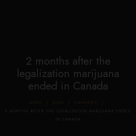
Edible Store Home
0
Shop
Blog
Privacy
Contacts
FAQ
2 months after the
legalization marijuana
ended in Canada
HOME
BLOG
CANNABIS
2 MONTHS AFTER THE LEGALIZATION MARIJUANA ENDED
IN CANADA