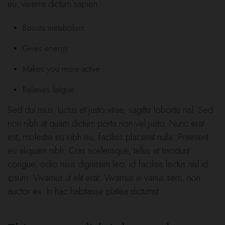
eu, viverra dictum sapien.
Boosts metabolism
Gives energy
Makes you more active
Relieves fatigue
Sed dui risus, luctus et justo vitae, sagittis lobortis nisl. Sed
non nibh at quam dictum porta non vel justo. Nunc erat
est, molestie eu nibh eu, facilisis placerat nulla. Praesent
eu aliquam nibh. Cras scelerisque, tellus at tincidunt
congue, odio risus dignissim leo, id facilisis lectus nisl id
ipsum. Vivamus ut elit erat. Vivamus in varius sem, non
auctor ex. In hac habitasse platea dictumst.