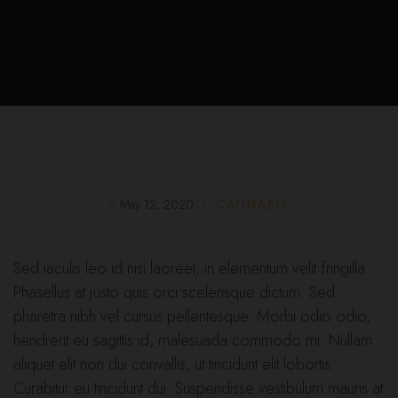
May 12, 2020
CANNABIS
Sed iaculis leo id nisi laoreet, in elementum velit fringilla.
Phasellus at justo quis orci scelerisque dictum. Sed
pharetra nibh vel cursus pellentesque. Morbi odio odio,
hendrerit eu sagittis id, malesuada commodo mi. Nullam
aliquet elit non dui convallis, ut tincidunt elit lobortis.
Curabitur eu tincidunt dui. Suspendisse vestibulum mauris at