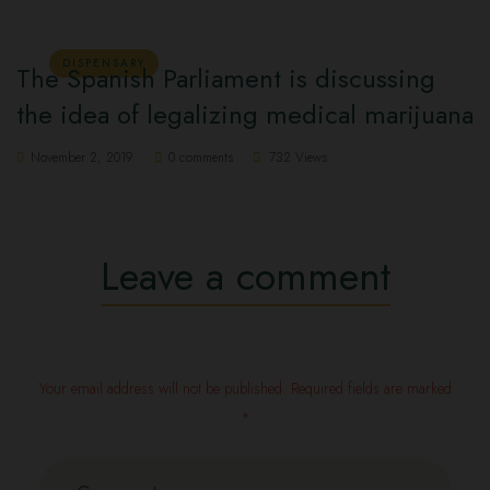
DISPENSARY
The Spanish Parliament is discussing
the idea of ​​legalizing medical marijuana
November 2, 2019
0 comments
732 Views
Leave a comment
Your email address will not be published. Required fields are marked
*