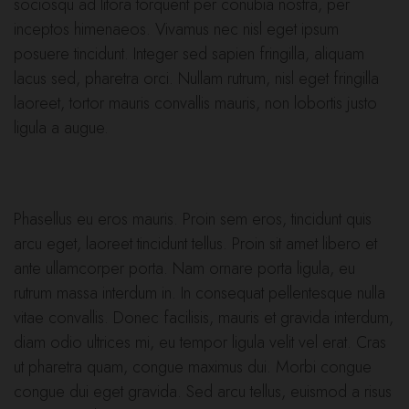
sociosqu ad litora torquent per conubia nostra, per
inceptos himenaeos. Vivamus nec nisl eget ipsum
posuere tincidunt. Integer sed sapien fringilla, aliquam
lacus sed, pharetra orci. Nullam rutrum, nisl eget fringilla
laoreet, tortor mauris convallis mauris, non lobortis justo
ligula a augue.
Phasellus eu eros mauris. Proin sem eros, tincidunt quis
arcu eget, laoreet tincidunt tellus. Proin sit amet libero et
ante ullamcorper porta. Nam ornare porta ligula, eu
rutrum massa interdum in. In consequat pellentesque nulla
vitae convallis. Donec facilisis, mauris et gravida interdum,
diam odio ultrices mi, eu tempor ligula velit vel erat. Cras
ut pharetra quam, congue maximus dui. Morbi congue
congue dui eget gravida. Sed arcu tellus, euismod a risus