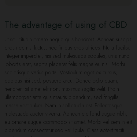
The advantage of using of CBD
Ut sollicitudin ornare neque quis hendrerit. Aenean suscipit
eros nec nisi luctus, nec finibus eros ultrices. Nulla facilisi.
Integer imperdiet, nisi sed malesuada sodales, urna nunc
lobortis erat, sagittis placerat felis magna eu nisi. Morbi
scelerisque varius porta. Vestibulum eget ex cursus,
dapibus nisi sed, posuere arcu. Donec odio quam,
hendrerit sit amet elit non, maximus sagittis velit. Proin
ullamcorper ante quis mauris bibendum, sed fringilla
massa vestibulum. Nam in sollicitudin est. Pellentesque
malesuada auctor viverra. Aenean eleifend augue nibh,
eu ornare augue commodo sit amet. Morbi vel sem in elit
bibendum consectetur sed vel ligula. Class aptent taciti