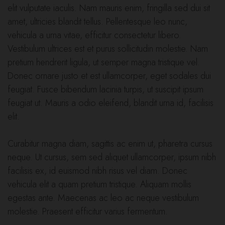
elit vulputate iaculis. Nam mauris enim, fringilla sed dui sit
amet, ultricies blandit tellus. Pellentesque leo nunc,
vehicula a urna vitae, efficitur consectetur libero.
Vestibulum ultrices est et purus sollicitudin molestie. Nam
pretium hendrerit ligula, ut semper magna tristique vel.
Donec ornare justo et est ullamcorper, eget sodales dui
feugiat. Fusce bibendum lacinia turpis, ut suscipit ipsum
feugiat ut. Mauris a odio eleifend, blandit urna id, facilisis
elit.
Curabitur magna diam, sagittis ac enim ut, pharetra cursus
neque. Ut cursus, sem sed aliquet ullamcorper, ipsum nibh
facilisis ex, id euismod nibh risus vel diam. Donec
vehicula elit a quam pretium tristique. Aliquam mollis
egestas ante. Maecenas ac leo ac neque vestibulum
molestie. Praesent efficitur varius fermentum.